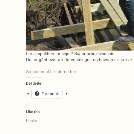
I er simpelthen for seje!!! Super arbejdsindsats.
Det er gået over alle forventninger, og havnen er nu klar
Se resten af billederne her.
Del dette:
Facebook
Like this:
Henter...