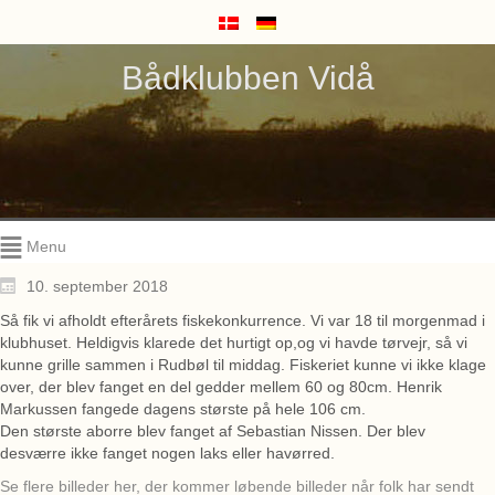
Bådklubben Vidå
Menu
10. september 2018
Så fik vi afholdt efterårets fiskekonkurrence. Vi var 18 til morgenmad i
klubhuset. Heldigvis klarede det hurtigt op,og vi havde tørvejr, så vi
kunne grille sammen i Rudbøl til middag. Fiskeriet kunne vi ikke klage
over, der blev fanget en del gedder mellem 60 og 80cm. Henrik
Markussen fangede dagens største på hele 106 cm.
Den største aborre blev fanget af Sebastian Nissen. Der blev
desværre ikke fanget nogen laks eller havørred.
Se flere billeder her, der kommer løbende billeder når folk har sendt