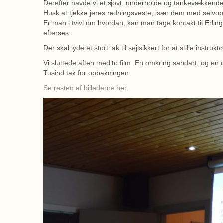
Derefter havde vi et sjovt, underholde og tankevækkende f
Husk at tjekke jeres redningsveste, især dem med selvop
Er man i tvivl om hvordan, kan man tage kontakt til Erlin
efterses.
Der skal lyde et stort tak til sejlsikkert for at stille instrukt
Vi sluttede aften med to film. En omkring sandart, og en
Tusind tak for opbakningen.
Se resten af billederne her.