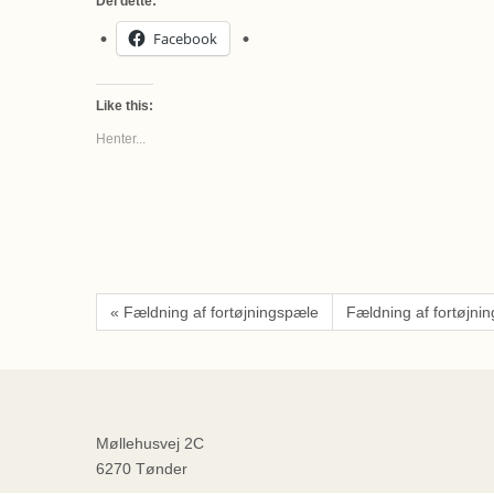
Del dette:
Facebook
Like this:
Henter...
« Fældning af fortøjningspæle
Fældning af fortøjni
Møllehusvej 2C
6270 Tønder