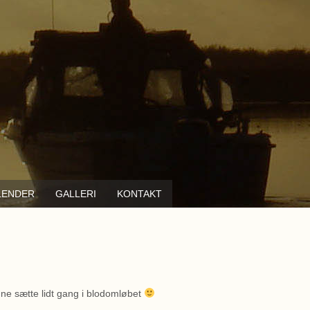
LENDER
GALLERI
KONTAKT
ne sætte lidt gang i blodomløbet