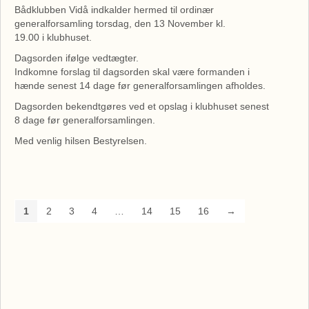
Bådklubben Vidå indkalder hermed til ordinær
generalforsamling torsdag, den 13 November kl.
19.00 i klubhuset.
Dagsorden ifølge vedtægter.
Indkomne forslag til dagsorden skal være formanden i
hænde senest 14 dage før generalforsamlingen afholdes.
Dagsorden bekendtgøres ved et opslag i klubhuset senest
8 dage før generalforsamlingen.
Med venlig hilsen Bestyrelsen.
1
2
3
4
…
14
15
16
→