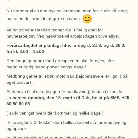
Nu nærmer vi os den nye sejlersæson, men før vi når så langt,
har vi en del arbejde at gøre i havnen.
Vejret og vandstanden tegner d.d. rimelig godt for
havnearbejdet. Ved højvande vil arbejdsdagen blive aflyst.
Forårsarbejdet er planlagt hhv. lørdag d. 21.3. og d. 28.3.
fra kl. 8.00 – 15.00
Den lange gangbro mod græsplænen skal fornyes, så vi
mangler rigtig mand-power begge dage !
Medbring gerne trillebør, motorsav, bajonetsave eller lign. ( på
eget ansvar) !
Af hensyn til planlægningen (+ madlavning) bedes i tilmelde
jer
senest onsdag, den 18. marts til Dirk, helst på SMS +45
30 50 50 65
( skriv venligst hvem der kommer og hvilke dage )
Vi mangler 1-2 ”kokke” der i fællesskab vil stå for madlavning
og opvask .
Vi håber virkelig på stor opbakning til arbejdet, så vi kan blive