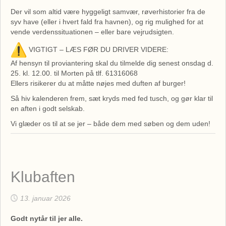
Der vil som altid være hyggeligt samvær, røverhistorier fra de
syv have (eller i hvert fald fra havnen), og rig mulighed for at
vende verdenssituationen – eller bare vejrudsigten.
VIGTIGT – LÆS FØR DU DRIVER VIDERE:
Af hensyn til proviantering skal du tilmelde dig senest onsdag d.
25. kl. 12.00. til Morten på tlf. 61316068
Ellers risikerer du at måtte nøjes med duften af burger!
Så hiv kalenderen frem, sæt kryds med fed tusch, og gør klar til
en aften i godt selskab.
Vi glæder os til at se jer – både dem med søben og dem uden!
Klubaften
13. januar 2026
Godt nytår til jer alle.