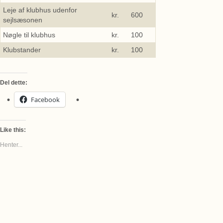
Leje af klubhus udenfor
kr. 600
sejlsæsonen
Nøgle til klubhus
kr. 100
Klubstander
kr. 100
Del dette:
Facebook
Like this:
Henter...