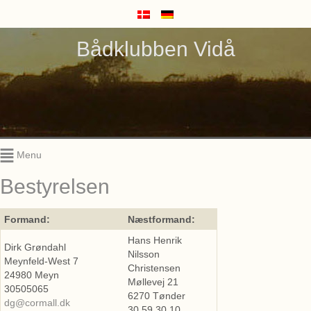
Bådklubben Vidå
Menu
Bestyrelsen
Formand:
Næstformand:
Hans Henrik
Dirk Grøndahl
Nilsson
Meynfeld-West 7
Christensen
24980 Meyn
Møllevej 21
30505065
6270 Tønder
dg@cormall.dk
30 59 30 10