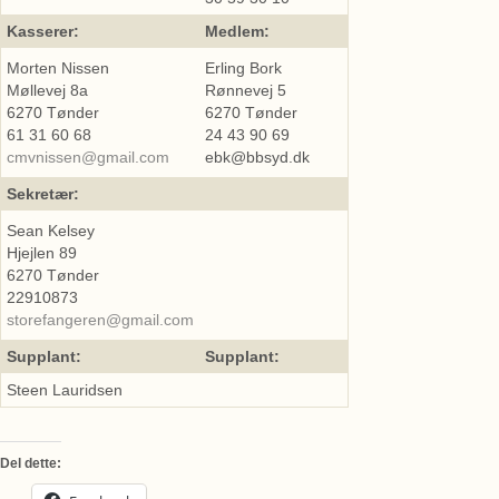
Kasserer:
Medlem:
Morten Nissen
Erling Bork
Møllevej 8a
Rønnevej 5
6270 Tønder
6270 Tønder
61 31 60 68
24 43 90 69
cmvnissen@gmail.com
ebk@bbsyd.dk
Sekretær:
Sean Kelsey
Hjejlen 89
6270 Tønder
22910873
storefangeren@gmail.com
Supplant:
Supplant:
Steen Lauridsen
Del dette: