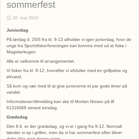
sommerfest
20. maj 2024
Juniordag
På lørdag d. 25/5 fra kl. 9-13 afholder vi igen juniordag, hvor de
unge fra Sportsfiskerforeningen kan komme med ud at fiske i
Magisterkogen.
Alle er velkomne til arrangementet.
Vi fisker fra kl. 9-12, hvorefter vi afslutter med en grillpølse og
øl/vand.
Så kom og vær med til at give juniorerne et par gode timer på
vandet.
Informationer/tilmelding kan ske til Morten Nissen på tlf.
61316068 senest torsdag.
Grødedag
Den 8.6. er der grødedag, og vi er i gang fra 9-12. Normalt
tænder vi op i grillen, men da vi har sommerfest efter bliver
dette ikke gjort denne gang.