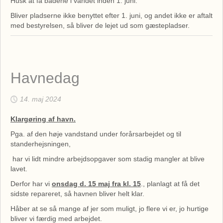
Husk at få bådene i vandet inden 1. juni.
Bliver pladserne ikke benyttet efter 1. juni, og andet ikke er aftalt
med bestyrelsen, så bliver de lejet ud som gæstepladser.
Havnedag
14. maj 2024
Klargøring af havn.
Pga. af den høje vandstand under forårsarbejdet og til
standerhejsningen,
har vi lidt mindre arbejdsopgaver som stadig mangler at blive
lavet.
Derfor har vi
onsdag d. 15 maj fra kl. 15
., planlagt at få det
sidste repareret, så havnen bliver helt klar.
Håber at se så mange af jer som muligt, jo flere vi er, jo hurtige
bliver vi færdig med arbejdet.